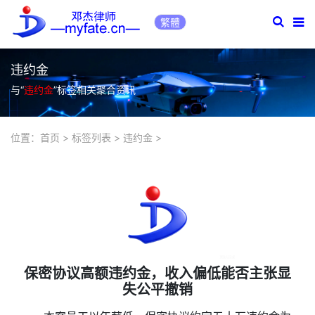
繁體
违约金
与“
违约金
”标签相关聚合资讯
位置：
首页
>
标签列表
>
违约金
>
保密协议高额违约金，收入偏低能否主张显
失公平撤销