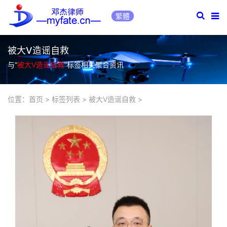
繁體
被大V造谣自救
与“
被大V造谣自救
”标签相关聚合资讯
位置：
首页
>
标签列表
>
被大V造谣自救
>