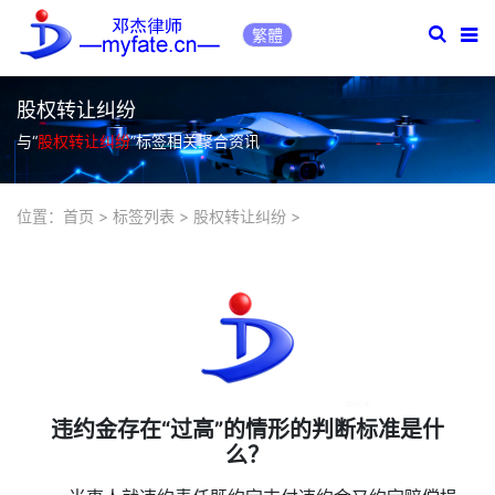
繁體
股权转让纠纷
与“
股权转让纠纷
”标签相关聚合资讯
位置：
首页
>
标签列表
>
股权转让纠纷
>
违约金存在“过高”的情形的判断标准是什
么？