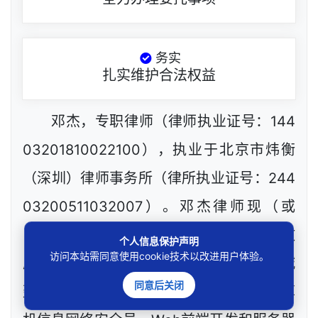
务实
扎实维护合法权益
邓杰，专职律师（律师执业证号：144
03201810022100），执业于北京市炜衡
（深圳）律师事务所（律所执业证号：244
03200511032007）。邓杰律师现（或
曾）兼任深圳市人民政府听证员、深圳市政
个人信息保护声明
访问本站需同意使用cookie技术以改进用户体验。
府采购评审专家（法律类）、深圳市某区城
同意后关闭
建部门公职律师、建设工程定标专家、计算