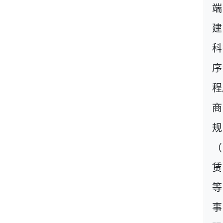
建
科
序
程
商
规
（
等
事