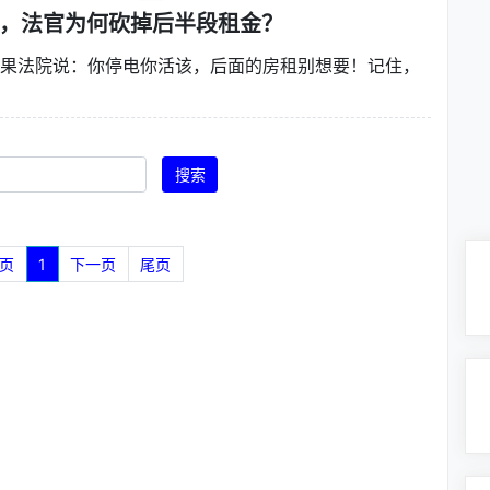
，法官为何砍掉后半段租金？
结果法院说：你停电你活该，后面的房租别想要！记住，
搜索
页
1
下一页
尾页