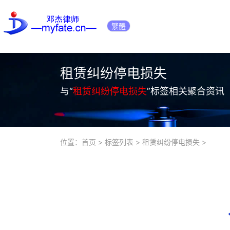
繁體
租赁纠纷停电损失
与“
租赁纠纷停电损失
”标签相关聚合资讯
位置：
首页
>
标签列表
>
租赁纠纷停电损失
>