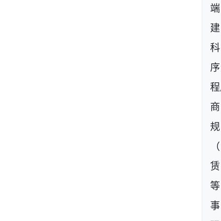
建
科
序
程
商
规
（
等
事