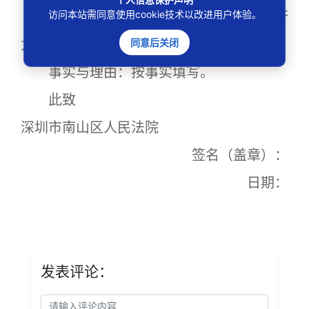
访问本站需同意使用cookie技术以改进用户体验。
（XXXX）粤0305执XXXX号的某某执行行
为。
同意后关闭
事实与理由：按事实填写。
此致
深圳市南山区人民法院
签名（盖章）：
日期：
发表评论：