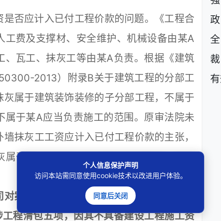
强
是否应计入已付工程价款的问题。《工程合
政
人工费及支撑材、安全维护、机械设备由某A
工、瓦工、抹灰工等由某A负责。根据《建筑
裁
0300-2013）附录B关于建筑工程的分部工
有
抹灰属于建筑装饰装修的子分部工程，不属于
不属于某A应当负责施工的范围。原审法院未
外墙抹灰工工资应计入已付工程价款的主张，
灰属于某A负责施工的范围的申请理由，没有
个人信息保护声明
访问本站需同意使用cookie技术以改进用户体验。
对案涉工程造价及质量进行鉴定的申请是否
同意后关闭
涉工程清包五项，因其不具备建设工程施工资