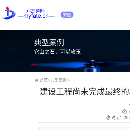
繁體
典型案例
它山之石，可以攻玉
首页
>
典型案例
>
建设工程尚未完成最终的
时间：
20