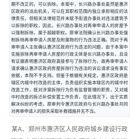
期不改正的，可以拆除。本案中，长兴路办事处虽然是惠济
区政府的派出机关，可以在其职权范围内独立承担相应的法
律责任，但相关法律规范并未赋予街道办事处对违法建筑予
以拆除的职权，因此，长兴路办事处对再审申请人的房屋予
以强制拆除，属于超越职权。原审法院确认长兴路办事处强
制拆除再审申请人房屋及附属物的行为违法正确。而对于再
审申请人主张确认惠济区政府行为违法的问题，由于本案中
实施拆除再审申请人房屋的行政主体是长兴路办事处，且没
有证据表明惠济区政府直接参与了拆除行为，故再审申请人
请求确认惠济区政府房屋拆除行为违法的诉讼请求没有事实
依据，本院不予支持。但鉴于根据有关规定，惠济区政府是
辖区内城中村改造的主体，负责组织实施本辖区内的城中村
改造工作，既对涉案拆除行为负有监督管理的职责，又对城
中村改造的拆迁补偿安置工作负责，在此情况下，出于实质
解决纠纷的考虑，原审判令惠济区政府与长兴路办事处共同
对再审申请人的损失采取补救措施并无不当。
某A、郑州市惠济区人民政府城乡建设行政