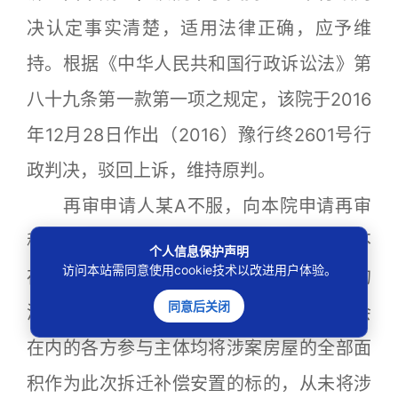
决认定事实清楚，适用法律正确，应予维
持。根据《中华人民共和国行政诉讼法》第
八十九条第一款第一项之规定，该院于2016
年12月28日作出（2016）豫行终2601号行
政判决，驳回上诉，维持原判。
再审申请人某A不服，向本院申请再审
称:一、原审法院认定事实错误，涉案房屋不
个人信息保护声明
访问本站需同意使用cookie技术以改进用户体验。
存在违法建筑问题。在再审被申请人主导的
同意后关闭
涉案城中村改造过程中，包括老鸦陈村委会
在内的各方参与主体均将涉案房屋的全部面
积作为此次拆迁补偿安置的标的，从未将涉