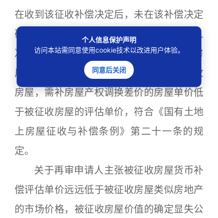
在收到该征收补偿决定后，未在该补偿决定
确定的期限内选择补偿方式，再审被申请人
个人信息保护声明
访问本站需同意使用cookie技术以改进用户体验。
决定对其实施产权调换，用于产权调换的房
同意后关闭
屋位于旧城改建地段，建筑面积大于被征收
房屋，需补房屋产权调换差价的房屋单价低
于被征收房屋的评估单价，符合《国有土地
上房屋征收与补偿条例》第二十一条的规
定。
关于再审申请人主张被征收房屋货币补
偿评估单价远远低于被征收房屋类似房地产
的市场价格，被征收房屋价值的确定显失公