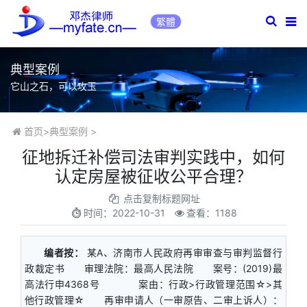
繁體
典型案例
它山之石，可以攻玉
首页
>
典型案例
>
征地拆迁补偿司法审判实践中，如何
认定房屋被征收公平合理？
点击复制标题网址
时间：
2022-10-31
查看：1188
编者按：
某A、济南市人民政府再审审查与审判监督行
政裁定书 审理法院：最高人民法院 案号：(2019)最
高法行申4368号 案由：行政>行政管理范围☆>其
他行政管理☆ 再审申请人（一审原告、二审上诉人）：