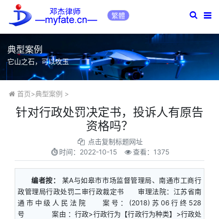
繁體
典型案例
它山之石，可以攻玉
首页
>
典型案例
>
针对行政处罚决定书，投诉人有原告
资格吗？
点击复制标题网址
时间：
2022-10-15
查看：1375
编者按：
某A与如皋市市场监督管理局、南通市工商行
政管理局行政处罚二审行政裁定书 审理法院：江苏省南
通市中级人民法院 案号：(2018)苏06行终528
号 案由 ：行政>行政行为【行政行为种类】>行政处