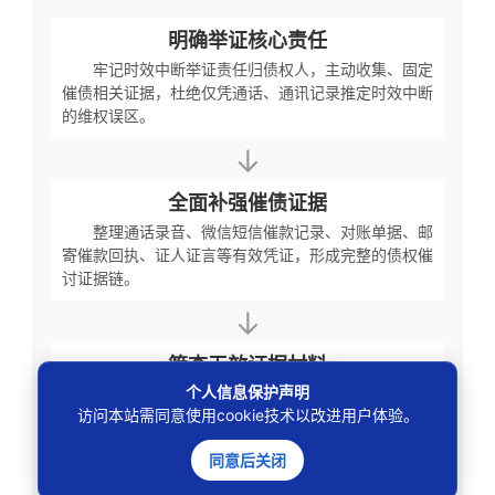
明确举证核心责任
牢记时效中断举证责任归债权人，主动收集、固定
催债相关证据，杜绝仅凭通话、通讯记录推定时效中断
的维权误区。
↓
全面补强催债证据
整理通话录音、微信短信催款记录、对账单据、邮
寄催款回执、证人证言等有效凭证，形成完整的债权催
讨证据链。
↓
筛查无效证据材料
个人信息保护声明
剔除无内容佐证的通话记录、空白沟通记录等无效
访问本站需同意使用cookie技术以改进用户体验。
证据，避免因举证瑕疵导致时效中断主张不被法院采
信。
同意后关闭
↓