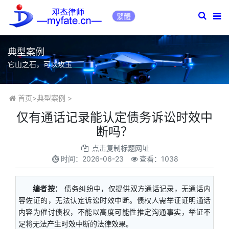
繁體
典型案例
它山之石，可以攻玉
首页
>
典型案例
>
仅有通话记录能认定债务诉讼时效中
断吗？
点击复制标题网址
时间：
2026-06-23
查看：1038
编者按：
债务纠纷中，仅提供双方通话记录，无通话内
容佐证的，无法认定诉讼时效中断。债权人需举证证明通话
内容为催讨债权，不能以高度可能性推定沟通事实，举证不
足将无法产生时效中断的法律效果。