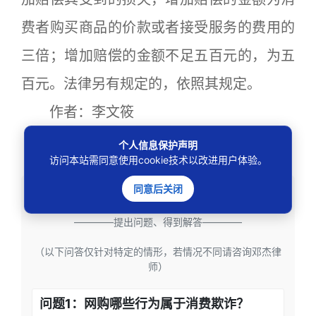
费者购买商品的价款或者接受服务的费用的
三倍；增加赔偿的金额不足五百元的，为五
百元。法律另有规定的，依照其规定。
作者：李文筱
来源：济南市槐荫区法院 山东高法
个人信息保护声明
访问本站需同意使用cookie技术以改进用户体验。
同意后关闭
问疑解惑
————提出问题、得到解答————
（以下问答仅针对特定的情形，若情况不同请咨询邓杰律
师）
问题1：网购哪些行为属于消费欺诈？