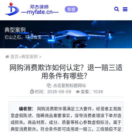
繁體
典型案例
它山之石，可以攻玉
首页
>
典型案例
>
网购消费欺诈如何认定？退一赔三适
用条件有哪些？
点击复制标题网址
时间：
2026-06-09
查看：1036
编者按：
网购消费欺诈需满足三大要件，经营者主观故
意虚假陈述、隐瞒商品重要事实，误导消费者错误下单并造
成损失。商品材质、成分、质量等核心参数虚假标注，属于
典型消费欺诈。符合条件即可适用退一赔三，三倍赔偿不足