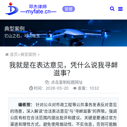
繁體
典型案例
它山之石，可以攻玉
首页
>
典型案例
>
我就是在表达意见，凭什么说我寻衅
滋事？
点击复制标题网址
时间：
2026-05-20
查看：1032
编者按：
针对公众对市政工程等公共事务发表反对意见
的场景，深入解读“合法表达意见”与“寻衅滋事”的界限。强调
公民有权在合法范围内提出批评和建议，关键是要通过官方
渠道和理性方式，避免使用煽动性、不实信息，否则可能触