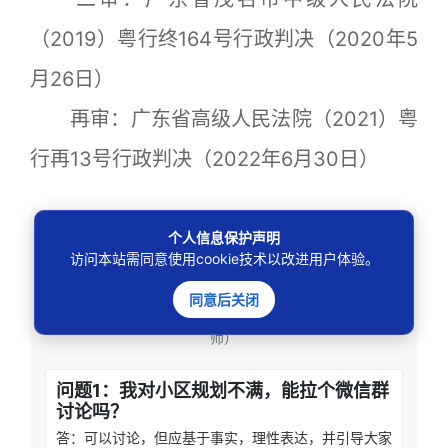
（2019）粤行终164号行政判决（2020年5
月26日）
再审：广东省高级人民法院（2021）粤
行再13号行政判决（2022年6月30日）
问疑解惑
个人信息保护声明
访问本站需同意使用cookie技术以改进用户体验。
————提出问题、得到解答————
同意后关闭
（以下问答仅针对特定的情形，若情况不同请咨询邓杰律
师）
问题1：我对小区规划不满，能拉个微信群
讨论吗？
答：可以讨论，但应基于事实，理性表达，并引导大家