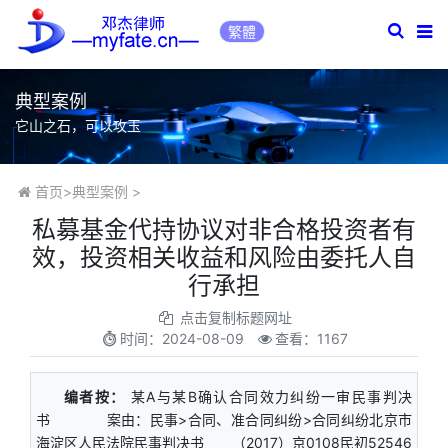
繁體
典型案例
它山之石，可以攻玉
首页
>
典型案例
>
私募基金代持协议对非合格投资者有
效，投资相关收益和风险由委托人自
行承担
点击复制标题网址
时间：
2024-08-09
查看：1167
编者按：
某A与某B确认合同效力纠纷一审民事判决
书 案由：民事>合同、准合同纠纷>合同纠纷北京市
海淀区人民法院民事判决书 （2017）京0108民初52546