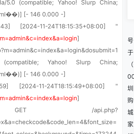
a/5.0 (compatible; Yahoo! Slurp China;
tml��)] [- 146 0.000 -]
143] [2024-11-24T18:15:35+08:00] "
p?m=admin&c=index&a=login
]
号
p?m=admin&c=index&a=login&dosubmit=1
 (compatible; Yahoo! Slurp China;
（
tml��)] [- 146 0.000 -]
0
.59] [2024-11-24T18:15:49+08:00] "
圳
p?m=admin&c=index&a=login
]
购
] GET /api.php?
城
x&a=checkcode&code_len=4&font_size=
家