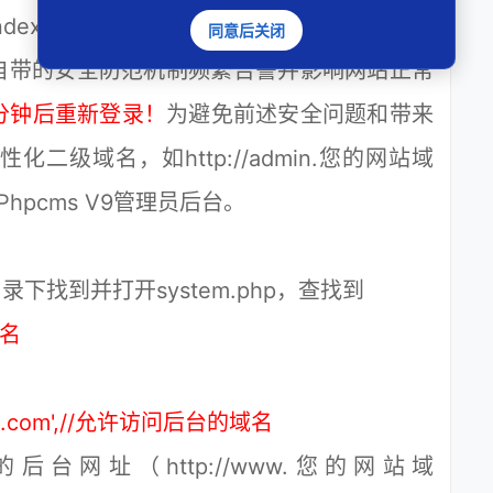
c=index&a=login&pc_hash=）会经常被黑客扫
同意后关闭
自带的安全防范机制频繁告警并影响网站正常
分钟后重新登录！
为避免前述安全问题和带来
级域名，如http://admin.您的网站域
的Phpcms V9管理员后台。
目录下找到并打开system.php，查找到
域名
站域名.com',//允许访问后台的域名
（http://www.您的网站域