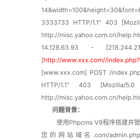
14&width=100&height=30&font=
3333733 HTTP/1.1" 403 [Mozill
http://misc.yahoo.com.cn/help.h
14.128.63.93 - [218.244.21
[
http://www.xxx.com//index.ph
[www.xxx.com] POST /index.ph
HTTP/1.1" 403 [Mozilla/5.0
http://misc.yahoo.com.cn/help.h
问题背景：
使用Phpcms V9程序搭建并管理
您的网站域名.com/admin.p