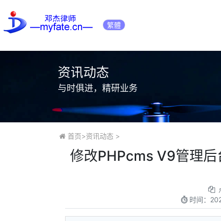
繁體
资讯动态
与时俱进，精研业务
首页
>
资讯动态
>
修改PHPcms V9管
时间：
20