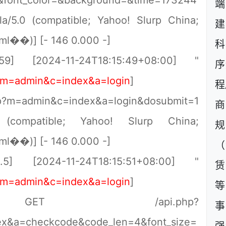
&font_color=&background=&time=173244
a/5.0 (compatible; Yahoo! Slurp China;
建
tml��)] [- 146 0.000 -]
科
.59] [2024-11-24T18:15:49+08:00] "
序
p?m=admin&c=index&a=login
]
程
p?m=admin&c=index&a=login&dosubmit=1
商
 (compatible; Yahoo! Slurp China;
规
tml��)] [- 146 0.000 -]
（
.5] [2024-11-24T18:15:51+08:00] "
p?m=admin&c=index&a=login
]
等
] GET /api.php?
事
x&a=checkcode&code_len=4&font_size=