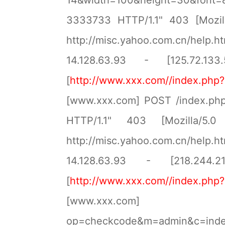
14&width=100&height=30&font=
3333733 HTTP/1.1" 403 [Mozill
http://misc.yahoo.com.cn/help.h
14.128.63.93 - [125.72.133
[
http://www.xxx.com//index.ph
[www.xxx.com] POST /index.ph
HTTP/1.1" 403 [Mozilla/5.0
http://misc.yahoo.com.cn/help.h
14.128.63.93 - [218.244.21
[
http://www.xxx.com//index.ph
[www.xxx.com
op=checkcode&m=admin&c=inde