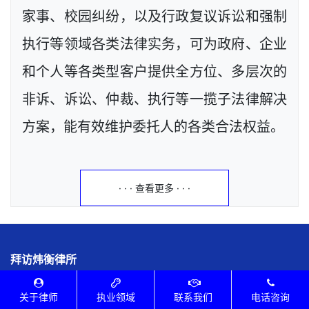
家事、校园纠纷，以及行政复议诉讼和强制
执行等领域各类法律实务，可为政府、企业
和个人等各类型客户提供全方位、多层次的
非诉、诉讼、仲裁、执行等一揽子法律解决
方案，能有效维护委托人的各类合法权益。
· · · 查看更多 · · ·
拜访炜衡律所
律所执业证号：24403200511032007
关于律师
执业领域
联系我们
电话咨询
地址：广东省深圳市南山区科发路19号华润置地大厦D座19楼