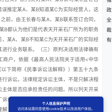
强
误推定某A、某B知道某C为实际经营人，这
政
之前，由王长春与某A、某B联系签订合同，
某B都认为他们是代表天开采石厂所为的职务
裁
，某A、某B不知某C为天开采石厂的实际经
有
其进行业务联系。（三）原判决适用法律确有
工商户，依据《最高人民法院关于适用<中华
（以下简称《民事诉讼法解释》）第五十九条
进行诉讼。法律规定诉讼主体，不是只解决程
讼主体是否应承担责任的问题。所以列天开采
厂诉讼地位的问题，而是要解决天开采石厂是
个人信息保护声明
访问本站需同意使用cookie技术以改进用户体验。
理解《中华人民共和国民法总则》（以下简称