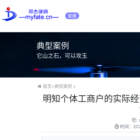
繁體
典型案例
它山之石，可以攻玉
首页
>
典型案例
>
明知个体工商户的实际经
时间：
20