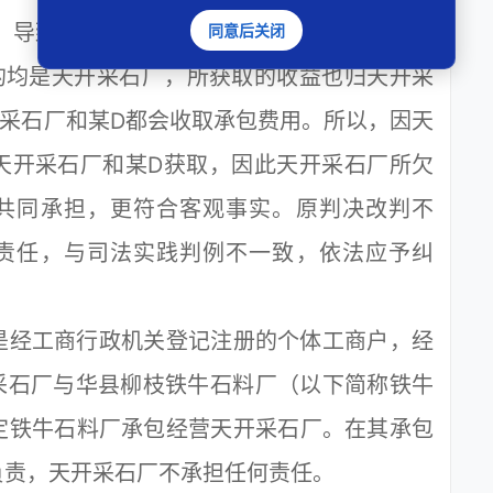
，导致原判决适用法律错误。无论是某D实际
同意后关闭
的均是天开采石厂，所获取的收益也归天开采
采石厂和某D都会收取承包费用。所以，因天
天开采石厂和某D获取，因此天开采石厂所欠
共同承担，更符合客观事实。原判决改判不
责任，与司法实践判例不一致，依法应予纠
经工商行政机关登记注册的个体工商户，经
天开采石厂与华县柳枝铁牛石料厂（以下简称铁牛
定铁牛石料厂承包经营天开采石厂。在其承包
负责，天开采石厂不承担任何责任。