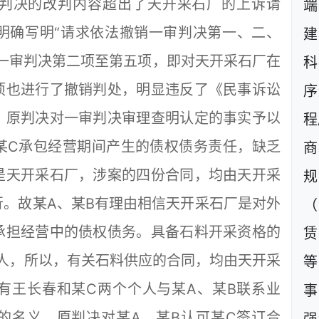
判决的改判内容超出了天开采石厂的上诉请
明确写明“请求依法撤销一审判决第一、二、
建
一审判决第二项至第五项，即对天开采石厂在
科
项也进行了撤销判处，明显违反了《民事诉讼
序
）原判决对一审判决审理查明认定的事实予以
程
某C承包经营期间产生的债权债务责任，缺乏
商
是天开采石厂，涉案的四份合同，均由天开采
规
。故某A、某B有理由相信天开采石厂是对外
（
承担经营中的债权债务。具备石料开采资格的
人，所以，有关石料供应的合同，均由天开采
等
有王长春和某C两个个人与某A、某B联系业
事
的名义。原判决对某A、某B认可某C签订合