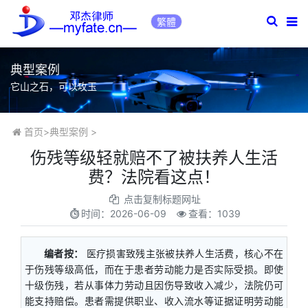
繁體
典型案例
它山之石，可以攻玉
首页
>
典型案例
>
伤残等级轻就赔不了被扶养人生活
费？法院看这点！
点击复制标题网址
时间：
2026-06-09
查看：1039
编者按：
医疗损害致残主张被扶养人生活费，核心不在
于伤残等级高低，而在于患者劳动能力是否实际受损。即使
十级伤残，若从事体力劳动且因伤导致收入减少，法院仍可
能支持赔偿。患者需提供职业、收入流水等证据证明劳动能