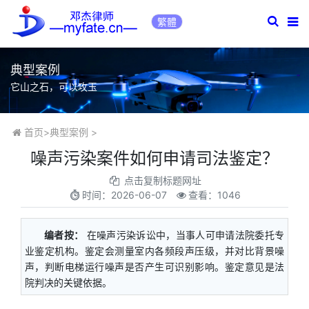
繁體
典型案例
它山之石，可以攻玉
首页
>
典型案例
>
噪声污染案件如何申请司法鉴定？
点击复制标题网址
时间：
2026-06-07
查看：1046
编者按：
在噪声污染诉讼中，当事人可申请法院委托专
业鉴定机构。鉴定会测量室内各频段声压级，并对比背景噪
声，判断电梯运行噪声是否产生可识别影响。鉴定意见是法
院判决的关键依据。