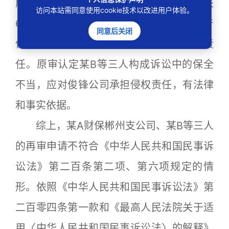
应当赔偿俊锋公司因此所遭受的损失
访问本站需同意使用cookie技术以改进用户体验。
619200元。某A财保郴州支公司为前述财产
同意后关闭
保全申请提供担保，应当承担连带赔偿责
任。原审认定某B等三人构成诉讼中的保全
不当，应对俊锋公司承担侵权责任，有法律
和事实依据。
综上，某A财保郴州支公司、某B等三人
的再审申请不符合《中华人民共和国民事诉
讼法》第二百条第二项、第六项规定的情
形。依照《中华人民共和国民事诉讼法》第
二百零四条第一款和《最高人民法院关于适
用〈中华人民共和国民事诉讼法〉的解释》