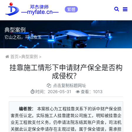
繁體
典型案例
它山之石，可以攻玉
首页
>
典型案例
>
挂靠施工情形下申请财产保全是否构
成侵权？
点击复制标题网址
时间：
2026-05-31
查看：1013
编者按：
本案核心为工程挂靠关系下的诉中财产保全损
害责任认定。实际施工人挂靠建筑公司施工，明知被挂靠企
业无工程款支付义务，仍申请法院冻结其账户资金，司法机
关据此认定保全申请存在主观过错，属于保全错误，需承担