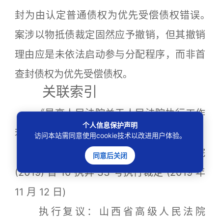
封为由认定普通债权为优先受偿债权错误｡
案涉以物抵债裁定固然应予撤销，但其撤销
理由应是未依法启动参与分配程序，而非首
查封债权为优先受偿债权｡
关联索引
《最高人民法院关于人民法院执行工作
个人信息保护声明
若干问题的规定 (试行)》第 55 条
访问本站需同意使用cookie技术以改进用户体验。
执行异议：山西省临汾市中级人民法院
同意后关闭
(2019) 晋 10 执异 33 号执行裁定 (2019 年
11 月 12 日)
执行复议：山西省高级人民法院