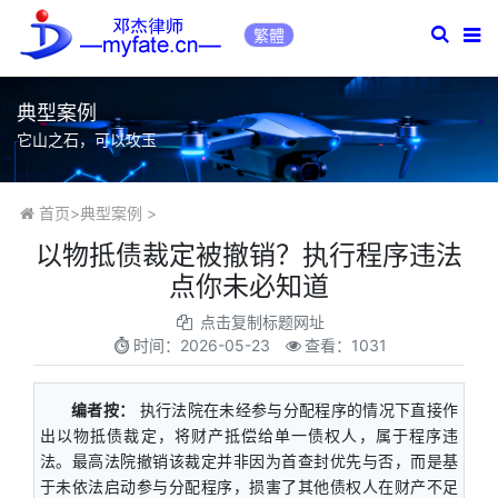
繁體
典型案例
它山之石，可以攻玉
首页
>
典型案例
>
以物抵债裁定被撤销？执行程序违法
点你未必知道
点击复制标题网址
时间：
2026-05-23
查看：1031
编者按：
执行法院在未经参与分配程序的情况下直接作
出以物抵债裁定，将财产抵偿给单一债权人，属于程序违
法。最高法院撤销该裁定并非因为首查封优先与否，而是基
于未依法启动参与分配程序，损害了其他债权人在财产不足