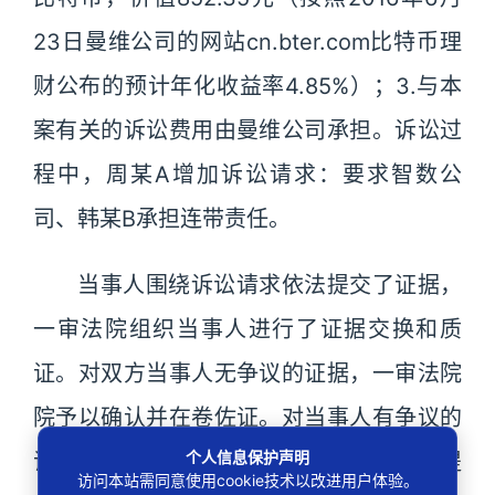
23日曼维公司的网站cn.bter.com比特币理
财公布的预计年化收益率4.85%）；3.与本
案有关的诉讼费用由曼维公司承担。诉讼过
程中，周某A增加诉讼请求：要求智数公
司、韩某B承担连带责任。
当事人围绕诉讼请求依法提交了证据，
一审法院组织当事人进行了证据交换和质
证。对双方当事人无争议的证据，一审法院
院予以确认并在卷佐证。对当事人有争议的
个人信息保护声明
证据和事实，一审法院认定如下：1.周某A提
访问本站需同意使用cookie技术以改进用户体验。