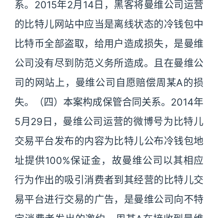
系。2015年2月14日，黑客将曼维公司运营
的比特儿网站中应当是离线状态的冷钱包中
比特币全部盗取，给用户造成损失，是曼维
公司没有尽到防范义务所造成。且在曼维公
司的网站上，曼维公司自愿赔偿周某A的损
失。（四）本案构成保管合同关系。2014年
5月29日，曼维公司运营的微博号为比特儿
交易平台发布的内容为比特儿公布冷钱包地
址提供100%保证金，故曼维公司以其相应
行为作出的吸引消费者到其经营的比特儿交
易平台进行交易的广告，是曼维公司向不特