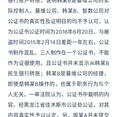
银行账户转账，说明韩某B是曼维公司的实
际控制人。曼维公司、韩某B、智数公司对
公证书的真实性及证明目的均不予认可，认
为公证书公证时间为2016年6月20日，与被
盗时间2015年2月14日差距一年左右，公证
书制作混乱，三人制作在一个公证书，不能
作为证据使用。且公证书并未显示从韩某B
民生银行转账；韩某B是曼维公司的经理，
即使是韩某B操作的，也属于职务行为与个
人无关。一审法院认为，公证书中载明的内
容，经黑龙江省佳木斯市公证处公证，对其
内容真实性予以认定。另，周某A并未提交