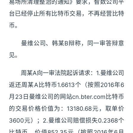
易场所清理整治的通知》要求，智数公司平
台已经停止所有比特币交易，不再经营比特
币。
曼维公司、韩某B辩称，同一审答辩意
见。
周某A向一审法院起诉请求：1.曼维公司
返还周某A比特币1.6613个（按照2016年6
月23日曼维公司的网站cn.bter.com比特币
的交易价格价值为：13180.68元，取单价
3600元）；2.曼维公司赔偿损失0.2368个
比特币，价值852.35元（按照2016年6月