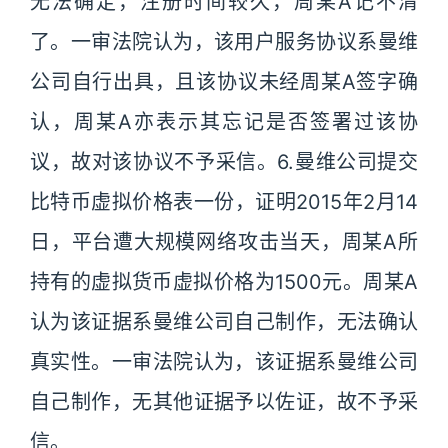
无法确定，注册时间较久，周某A记不清
了。一审法院认为，该用户服务协议系曼维
公司自行出具，且该协议未经周某A签字确
认，周某A亦表示其忘记是否签署过该协
议，故对该协议不予采信。6.曼维公司提交
比特币虚拟价格表一份，证明2015年2月14
日，平台遭大规模网络攻击当天，周某A所
持有的虚拟货币虚拟价格为1500元。周某A
认为该证据系曼维公司自己制作，无法确认
真实性。一审法院认为，该证据系曼维公司
自己制作，无其他证据予以佐证，故不予采
信。