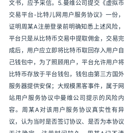
文书，应予采信。5.曼维公司提交《虚拟币
交易平台-比特儿网用户服务协议》一份，
证明周某A注册登录前明确知悉上述风险，
平台只是从比特币交易中提取佣金，交易完
成后，用户应立即将比特币取回存入用户自
己钱包中，为了照顾用户，平台允许用户将
比特币存放于平台钱包，钱包由第三方国外
服务器提供安保；大规模黑客事件，属于网
站用户服务协议中曼维公司提示的风险内
容。周某A对该用户服务协议真实性有异
议，认为当时是否签订协议、是否为本协议