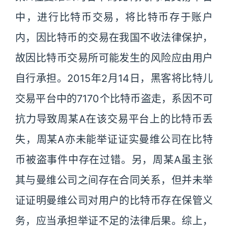
中，进行比特币交易，将比特币存于账户
内，因比特币的交易在我国不收法律保护，
故因比特币交易所可能发生的风险应由用户
自行承担。2015年2月14日，黑客将比特儿
交易平台中的7170个比特币盗走，系因不可
抗力导致周某A在该交易平台上的比特币丢
失，周某A亦未能举证证实曼维公司在比特
币被盗事件中存在过错。另，周某A虽主张
其与曼维公司之间存在合同关系，但并未举
证证明曼维公司对用户的比特币存在保管义
务，应当承担举证不足的法律后果。综上，