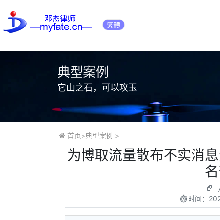
繁體
典型案例
它山之石，可以攻玉
首页
>
典型案例
>
为博取流量散布不实消息
名
时间：
20