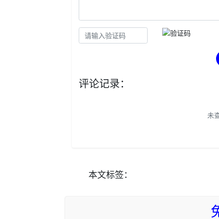
评论记录：
未
本文
标签
：